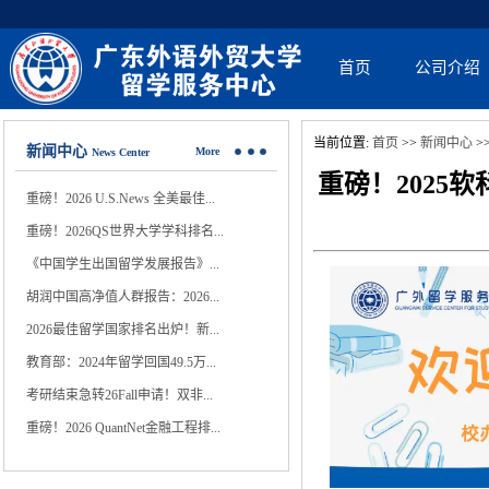
首页
公司介绍
当前位置:
首页
>>
新闻中心
>
新闻中心
More
News Center
重磅！2025
重磅！2026 U.S.News 全美最佳...
重磅！2026QS世界大学学科排名...
《中国学生出国留学发展报告》...
胡润中国高净值人群报告：2026...
2026最佳留学国家排名出炉！新...
教育部：2024年留学回国49.5万...
考研结束急转26Fall申请！双非...
重磅！2026 QuantNet金融工程排...