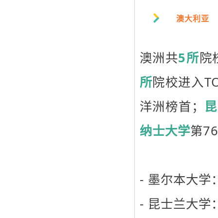
澳大利亚
澳洲共
5所
院
所
院校进入TO
洋洲榜首；
昆
纳士大学
第7
- 墨尔本大学
- 昆士兰大学