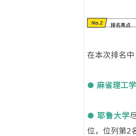
No.2
排名亮点
在本次排名中
●
麻省理工
●
耶鲁大学
位，位列第2