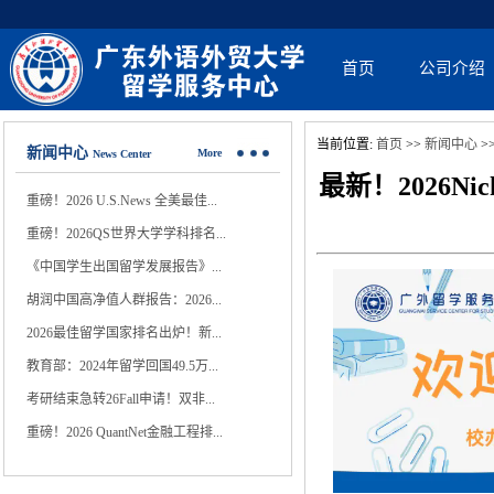
首页
公司介绍
当前位置:
首页
>>
新闻中心
>
新闻中心
More
News Center
最新！2026N
重磅！2026 U.S.News 全美最佳...
重磅！2026QS世界大学学科排名...
《中国学生出国留学发展报告》...
胡润中国高净值人群报告：2026...
2026最佳留学国家排名出炉！新...
教育部：2024年留学回国49.5万...
考研结束急转26Fall申请！双非...
重磅！2026 QuantNet金融工程排...